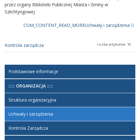
przez organy Biblioteki Publicznej Miasta i Gminy w
Szlichtyngowej
COM_CONTENT_READ_MOREUchwały i zarządzenia
Liczba artykułów: 13
Liczba artykułów: 10
Zarządzenia 2024
Kontrola zarządcza
Liczba artykułów: 10
Zarządzenia 2023
Podstawowe informacje
Liczba artykułów: 17
Zarządzenia 2022
::::: ORGANIZACJA :::::
Liczba artykułów: 14
Zarządzenia 2021
Struktura organizacyjna
Liczba artykułów: 25
Zarządzenia 2020
Uchwały i zarządzenia
Kontrola Zarządcza
Liczba artykułów: 13
Zarządzenia 2019